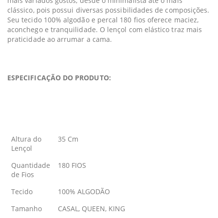
mais variados gostos, desde o minimalista até o mais
clássico, pois possui diversas possibilidades de composições.
Seu tecido 100% algodão e percal 180 fios oferece maciez,
aconchego e tranquilidade. O lençol com elástico traz mais
praticidade ao arrumar a cama.
ESPECIFICAÇÃO DO PRODUTO:
Altura do
35 Cm
Lençol
Quantidade
180 FIOS
de Fios
Tecido
100% ALGODÃO
Tamanho
CASAL, QUEEN, KING