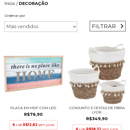
Início
/
DECORAÇÃO
Ordenar por
FILTRAR
PLACA EM MDF COM LED
CONJUNTO 3 CESTAS DE FIBRA
LYOR
R$76,90
R$349,90
6
x de
R$12,82
sem juros
6
x de
R$58,32
sem juros