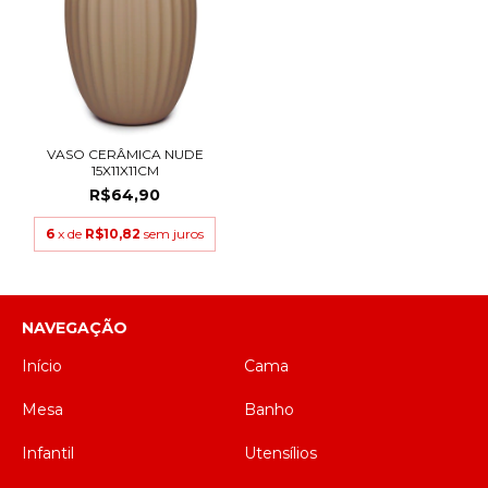
VASO CERÂMICA NUDE
15X11X11CM
R$64,90
6
x de
R$10,82
sem juros
NAVEGAÇÃO
Início
Cama
Mesa
Banho
Infantil
Utensílios