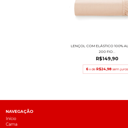
LENÇOL COM ELÁSTICO 100% 
200 FIO...
R$149,90
6
x de
R$24,98
sem juro
NAVEGAÇÃO
Início
Cama