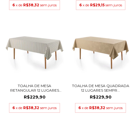
6
x de
R$38,32
sem juros
6
x de
R$29,15
sem juros
TOALHA DE MESA
TOALHA DE MESA QUADRADA
RETANGULAR 12 LUGARES
12 LUGARES SEMPR...
SEM...
R$229,90
R$229,90
6
x de
R$38,32
sem juros
6
x de
R$38,32
sem juros