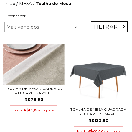
Início
/
MESA
/
Toalha de Mesa
Ordenar por
FILTRAR
TOALHA DE MESA QUADRADA
4 LUGARES KARSTE...
R$78,90
TOALHA DE MESA QUADRADA
6
x de
R$13,15
sem juros
8 LUGARES SEMPRE...
R$133,90
6
x de
R$22,32
sem juros