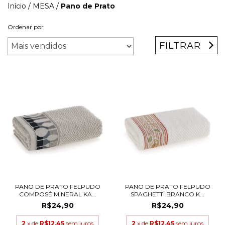
Início
/
MESA
/
Pano de Prato
Ordenar por
FILTRAR
PANO DE PRATO FELPUDO
PANO DE PRATO FELPUDO
COMPOSÉ MINERAL KA...
SPAGHETTI BRANCO K...
R$24,90
R$24,90
2
x de
R$12,45
sem juros
2
x de
R$12,45
sem juros