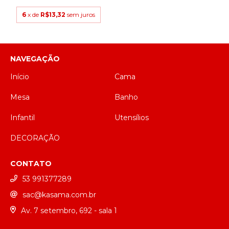
6
x de
R$13,32
sem juros
NAVEGAÇÃO
Início
Cama
Mesa
Banho
Infantil
Utensílios
DECORAÇÃO
CONTATO
53 991377289
sac@kasama.com.br
Av. 7 setembro, 692 - sala 1