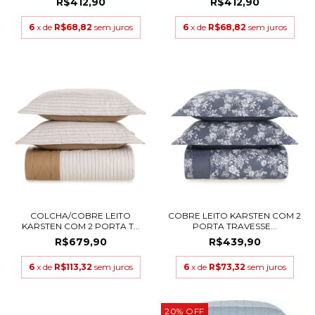
R$412,90
R$412,90
6
x de
R$68,82
sem juros
6
x de
R$68,82
sem juros
COLCHA/COBRE LEITO
COBRE LEITO KARSTEN COM 2
KARSTEN COM 2 PORTA T...
PORTA TRAVESSE...
R$679,90
R$439,90
6
x de
R$113,32
sem juros
6
x de
R$73,32
sem juros
20
%
OFF