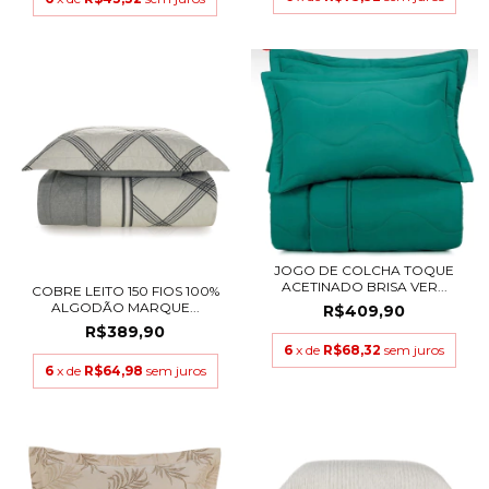
JOGO DE COLCHA TOQUE
ACETINADO BRISA VER...
COBRE LEITO 150 FIOS 100%
ALGODÃO MARQUE...
R$409,90
R$389,90
6
x de
R$68,32
sem juros
6
x de
R$64,98
sem juros