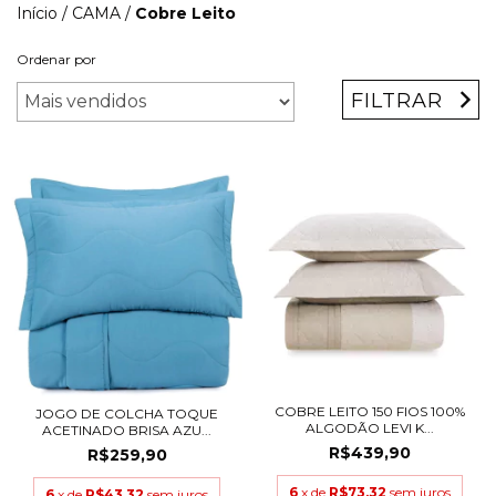
Início
/
CAMA
/
Cobre Leito
Ordenar por
FILTRAR
COBRE LEITO 150 FIOS 100%
JOGO DE COLCHA TOQUE
ALGODÃO LEVI K...
ACETINADO BRISA AZU...
R$439,90
R$259,90
6
x de
R$73,32
sem juros
6
x de
R$43,32
sem juros