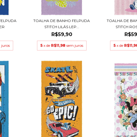
FELPUDA
TOALHA DE BANHO FELPUDA
TOALHA DE BA
ER
STITCH LILÁS LEP...
STITCH ROS
R$59,90
R$59
 juros
5
x de
R$11,98
sem juros
5
x de
R$11,9