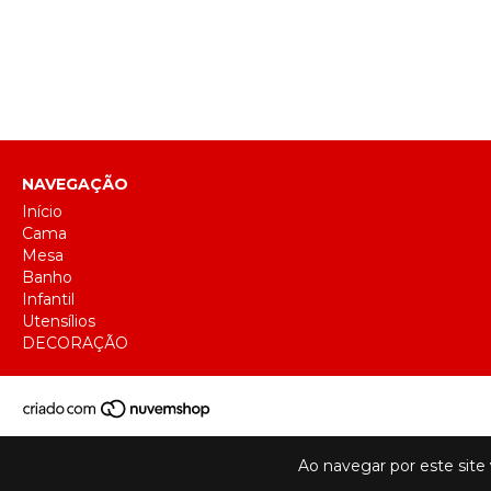
NAVEGAÇÃO
Início
Cama
Mesa
Banho
Infantil
Utensílios
DECORAÇÃO
Ao navegar por este site