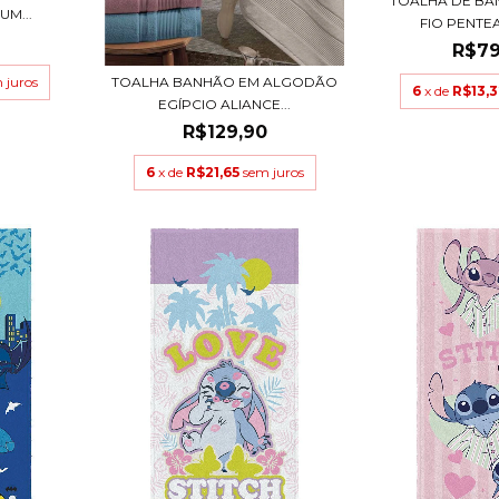
TOALHA DE BA
UM...
FIO PENTEA
R$79
TOALHA BANHÃO EM ALGODÃO
 juros
6
x de
R$13,3
EGÍPCIO ALIANCE...
R$129,90
6
x de
R$21,65
sem juros