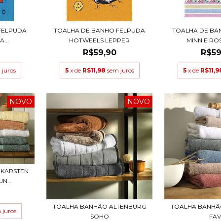
FELPUDA
TOALHA DE BANHO FELPUDA
TOALHA DE BA
...
HOTWEELS LEPPER
MINNIE ROS
R$59,90
R$59
 juros
5
x de
R$11,98
sem juros
5
x de
R$11,9
NOVO
NOVO
 KARSTEN
N...
TOALHA BANHÃO ALTENBURG
TOALHA BANHÃ
 juros
SOHO
FA