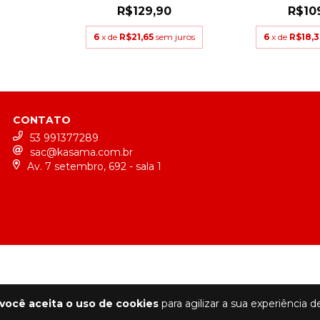
R$129,90
R$10
6
x de
R$21,65
sem juros
6
x de
R$18,
CONTATO
53 991377289
sac@kasama.com.br
Av. 7 setembro, 692 - sala 1
você aceita o uso de cookies
para agilizar a sua experiência 