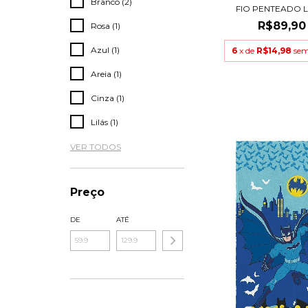
Branco (2)
FIO PENTEADO L
R$89,90
Rosa (1)
Azul (1)
6
x de
R$14,98
sem
Areia (1)
Cinza (1)
Lilás (1)
VER TODOS
Preço
DE
ATÉ