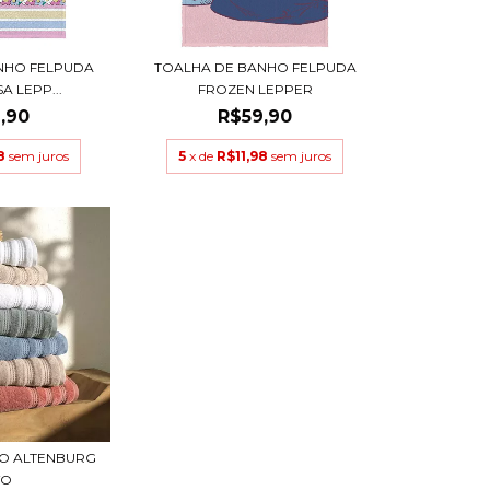
NHO FELPUDA
TOALHA DE BANHO FELPUDA
A LEPP...
FROZEN LEPPER
,90
R$59,90
8
sem juros
5
x de
R$11,98
sem juros
O ALTENBURG
VO