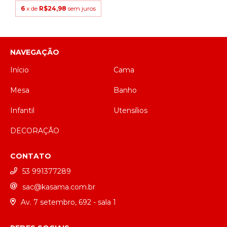
6
x de
R$24,98
sem juros
NAVEGAÇÃO
Início
Cama
Mesa
Banho
Infantil
Utensílios
DECORAÇÃO
CONTATO
53 991377289
sac@kasama.com.br
Av. 7 setembro, 692 - sala 1