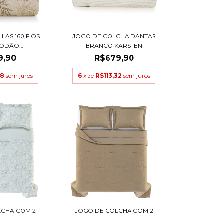
ILAS 160 FIOS
JOGO DE COLCHA DANTAS
ODÃO...
BRANCO KARSTEN
9,90
R$679,90
98
sem juros
6
x de
R$113,32
sem juros
LCHA COM 2
JOGO DE COLCHA COM 2