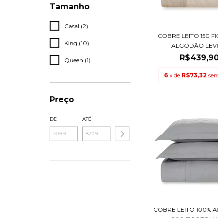
Tamanho
Casal (2)
COBRE LEITO 150 FI
King (10)
ALGODÃO LEVI K
R$439,9
Queen (1)
6
x de
R$73,32
sem
Preço
DE
ATÉ
COBRE LEITO 100%