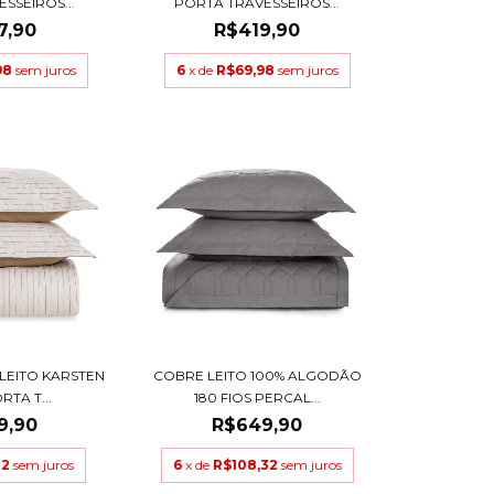
SSEIROS...
PORTA TRAVESSEIROS...
7,90
R$419,90
98
sem juros
6
x de
R$69,98
sem juros
LEITO KARSTEN
COBRE LEITO 100% ALGODÃO
RTA T...
180 FIOS PERCAL...
9,90
R$649,90
32
sem juros
6
x de
R$108,32
sem juros