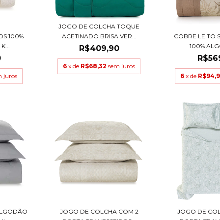
JOGO DE COLCHA TOQUE
OS 100%
COBRE LEITO S
ACETINADO BRISA VER...
...
100% ALG
R$409,90
0
R$56
6
x de
R$68,32
sem juros
 juros
6
x de
R$94,
 ALGODÃO
JOGO DE COLCHA COM 2
JOGO DE CO