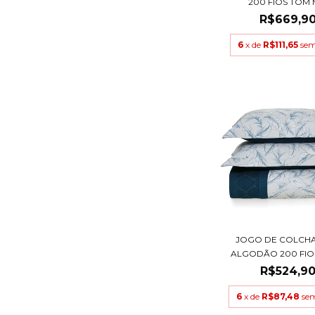
200 FIOS TOM MI
R$669,9
6
x de
R$111,65
sem
JOGO DE COLCHA
ALGODÃO 200 FIOS
R$524,9
6
x de
R$87,48
sem