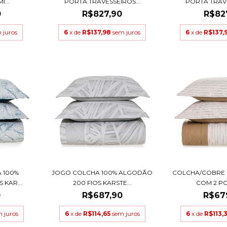
...
PORTA TRAVESSEIROS...
PORTA TRAVE
0
R$827,90
R$82
 juros
6
x de
R$137,98
sem juros
6
x de
R$137,
 100%
JOGO COLCHA 100% ALGODÃO
COLCHA/COBRE 
 KAR...
200 FIOS KARSTE...
COM 2 PO
0
R$687,90
R$67
 juros
6
x de
R$114,65
sem juros
6
x de
R$113,