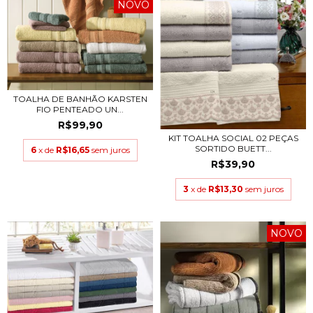
NOVO
TOALHA DE BANHÃO KARSTEN
FIO PENTEADO UN...
R$99,90
KIT TOALHA SOCIAL 02 PEÇAS
SORTIDO BUETT...
6
x de
R$16,65
sem juros
R$39,90
3
x de
R$13,30
sem juros
NOVO