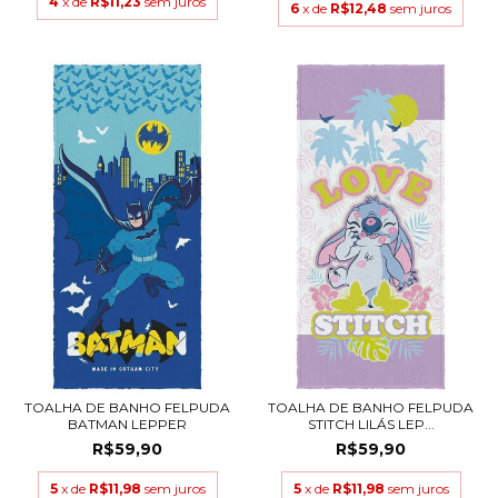
4
x de
R$11,23
sem juros
6
x de
R$12,48
sem juros
TOALHA DE BANHO FELPUDA
TOALHA DE BANHO FELPUDA
BATMAN LEPPER
STITCH LILÁS LEP...
R$59,90
R$59,90
5
x de
R$11,98
sem juros
5
x de
R$11,98
sem juros