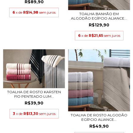
R$89,90
6
x de
R$14,98
sem juros
TOALHA BANHÃO EM
ALGODÃO EGÍPCIO ALIANCE...
R$129,90
6
x de
R$21,65
sem juros
TOALHA DE ROSTO KARSTEN
FIO PENTEADO LUM...
R$39,90
3
x de
R$13,30
sem juros
TOALHA DE ROSTO ALGODÃO
EGÍPCIO ALIANCE...
R$49,90