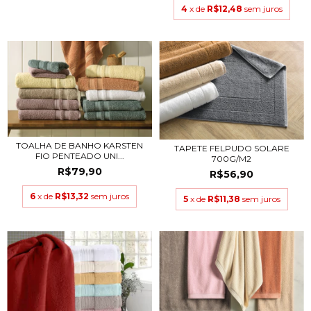
4
x de
R$12,48
sem juros
TOALHA DE BANHO KARSTEN
TAPETE FELPUDO SOLARE
FIO PENTEADO UNI...
700G/M2
R$79,90
R$56,90
6
x de
R$13,32
sem juros
5
x de
R$11,38
sem juros