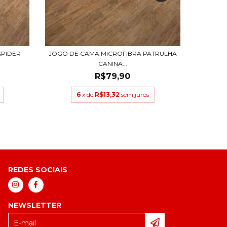
SPIDER
JOGO DE CAMA MICROFIBRA PATRULHA
CANINA...
R$79,90
6
x de
R$13,32
sem juros
REDES SOCIAIS
NEWSLETTER