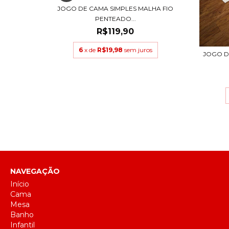
s
JOGO DE CAMA SIMPLES MALHA FIO
PENTEADO...
R$119,90
6
x de
R$19,98
sem juros
JOGO D
NAVEGAÇÃO
Início
Cama
Mesa
Banho
Infantil