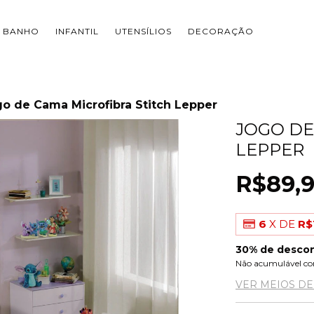
BANHO
INFANTIL
UTENSÍLIOS
DECORAÇÃO
o de Cama Microfibra Stitch Lepper
JOGO DE
LEPPER
R$89,
6
X DE
R$
30% de desco
Não acumulável co
VER MEIOS D