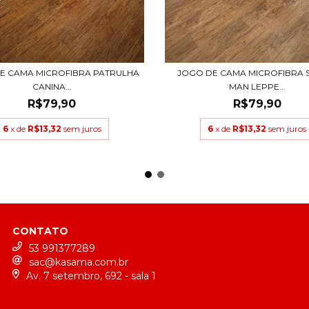
E CAMA MICROFIBRA PATRULHA
JOGO DE CAMA MICROFIBRA 
CANINA...
MAN LEPPE...
R$79,90
R$79,90
6
x de
R$13,32
sem juros
6
x de
R$13,32
sem juros
CONTATO
53 991377289
sac@kasama.com.br
Av. 7 setembro, 692 - sala 1