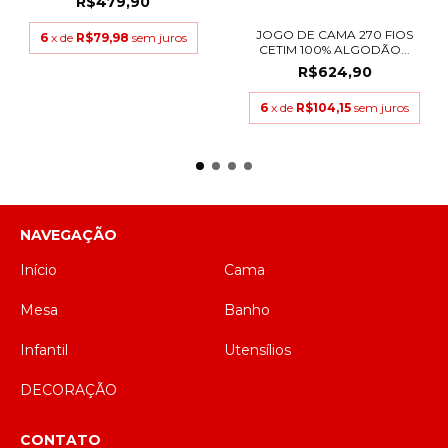
R$479,90
JOGO DE CAMA 270 FIOS
6
x de
R$79,98
sem juros
CETIM 100% ALGODÃO...
R$624,90
6
x de
R$104,15
sem juros
NAVEGAÇÃO
Início
Cama
Mesa
Banho
Infantil
Utensílios
DECORAÇÃO
CONTATO